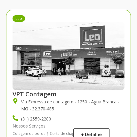
Leo
VPT Contagem
Via Expressa de contagem - 1250 - Agua Branca -
MG - 32.370-485
(31) 2559-2280
Nossos Serviços:
Colagem de borda
Corte de chapas
Plano de corte
⟫
⟫
+ Detalhe