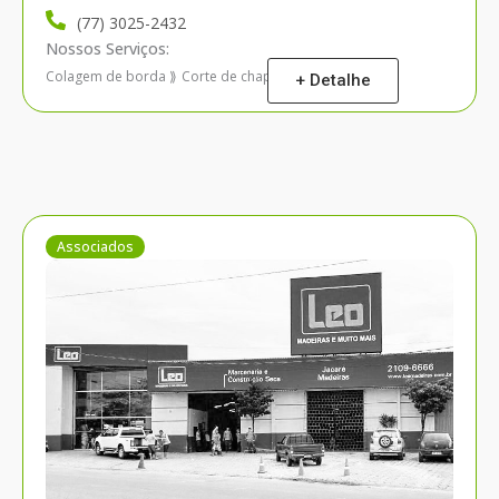
(77) 3025-2432
Nossos Serviços:
Colagem de borda
Corte de chapas
Plano de corte
⟫
⟫
+ Detalhe
Associados